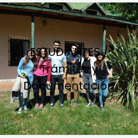
Ir
al
contenido
ESTUDIANTES /
Trámites y
Documentación