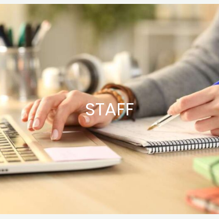
Ir
al
contenido
STAFF